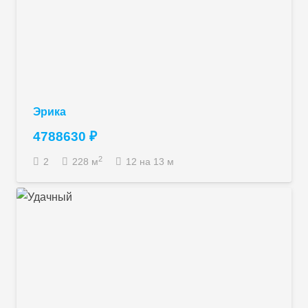
Эрика
4788630
₽
2
2
228
м
12 на 13 м