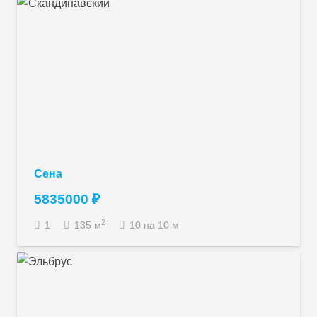
Сена
5835000
₽
2
1
135
м
10 на 10 м