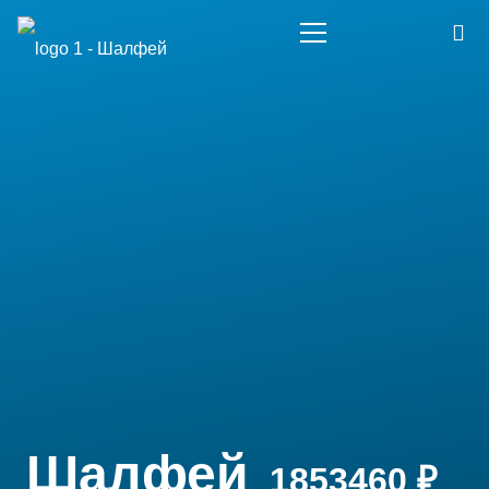
Шалфей
1853460
₽