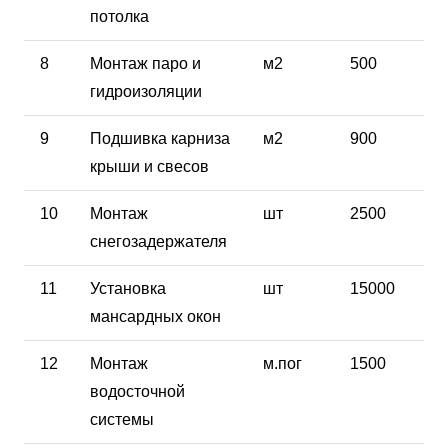
потолка
8
Монтаж паро и
м2
500
гидроизоляции
9
Подшивка карниза
м2
900
крыши и свесов
10
Монтаж
шт
2500
снегозадержателя
11
Установка
шт
15000
мансардных окон
12
Монтаж
м.пог
1500
водосточной
системы