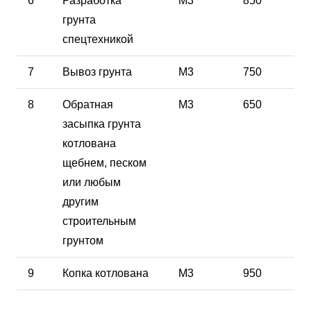
6
Разработка
М3
850
грунта
спецтехникой
7
Вывоз грунта
М3
750
8
Обратная
М3
650
засыпка грунта
котлована
щебнем, песком
или любым
другим
строительным
грунтом
9
Копка котлована
М3
950