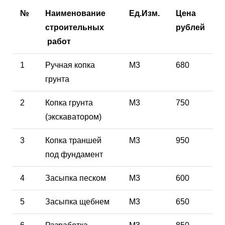
№
Наименование
Ед.Изм.
Цена
строительных
рублей
работ
1
Ручная копка
М3
680
грунта
2
Копка грунта
М3
750
(экскаватором)
3
Копка траншей
М3
950
под фундамент
4
Засыпка песком
М3
600
5
Засыпка щебнем
М3
650