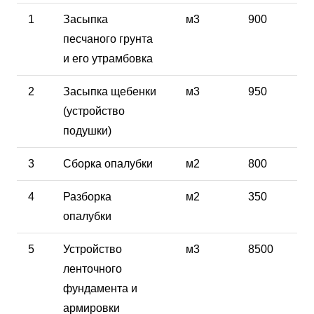
1
Засыпка
м3
900
песчаного грунта
и его утрамбовка
2
Засыпка щебенки
м3
950
(устройство
подушки)
3
Сборка опалубки
м2
800
4
Разборка
м2
350
опалубки
5
Устройство
м3
8500
ленточного
фундамента и
армировки